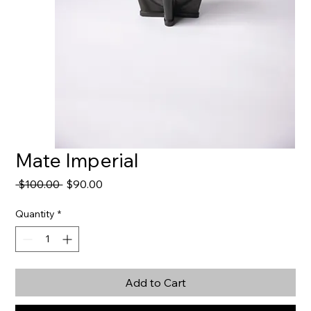
Mate Imperial
Regular
Sale
 $100.00 
$90.00
Price
Price
Quantity
*
Add to Cart