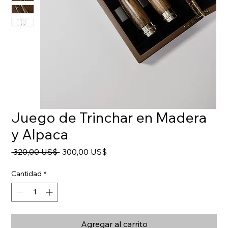
Juego de Trinchar en Madera
y Alpaca
Precio
Precio
 320,00 US$ 
300,00 US$
de
oferta
Cantidad
*
Agregar al carrito