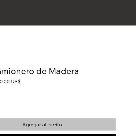
amionero de Madera
ecio
Precio
0,00 US$
de
oferta
Agregar al carrito