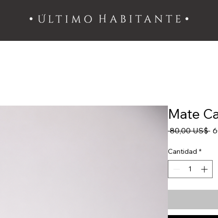
Mate C
Pr
 80,00 US$ 
6
Cantidad
*