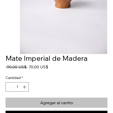
Mate Imperial de Madera
Precio
Precio
 90,00 US$ 
70,00 US$
de
oferta
Cantidad
*
Agregar al carrito