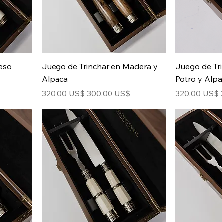
eso
Juego de Trinchar en Madera y
Juego de Tr
Alpaca
Potro y Alp
rta
Precio
Precio de oferta
Precio
320,00 US$
300,00 US$
320,00 US$