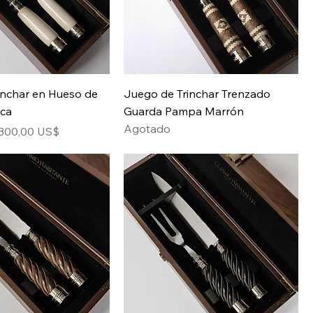
inchar en Hueso de
Juego de Trinchar Trenzado
aca
Guarda Pampa Marrón
Agotado
Precio de oferta
300,00 US$