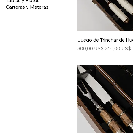
Tablas y Platos
Carteras y Materas
Juego de Trinchar de Hu
Precio
Precio de ofe
300,00 US$
260,00 US$