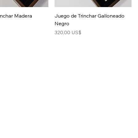
inchar Madera
Juego de Trinchar Galloneado
Negro
Precio
320,00 US$