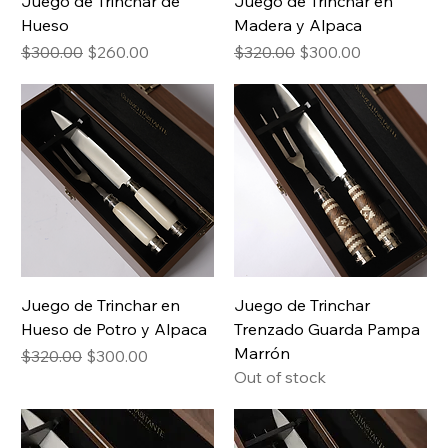
Juego de Trinchar de
Juego de Trinchar en
Hueso
Madera y Alpaca
Regular Price
Sale Price
Regular Price
Sale Price
$300.00
$260.00
$320.00
$300.00
Juego de Trinchar en
Juego de Trinchar
Hueso de Potro y Alpaca
Trenzado Guarda Pampa
Marrón
Regular Price
Sale Price
$320.00
$300.00
Out of stock